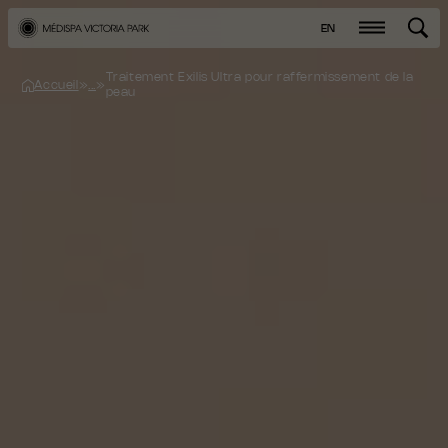
EN
Traitement Exilis Ultra pour raffermissement de la
Accueil
»
...
»
peau