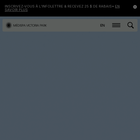
INSCRIVEZ-VOUS À L’INFOLETTRE & RECEVEZ 25 $ DE RABAIS*
EN
SAVOIR PLUS
EN