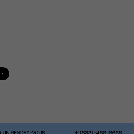
T
R UN RENDEZ-VOUS
+1(833)-488-8668