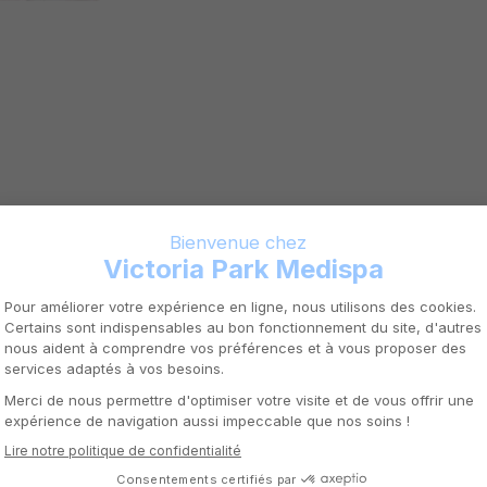
GATINEAU
Située à quelques minutes du
Médispa Victoria Park Gati
espace moderne, chaleureu
votre bien-être. Forte d’un
au sein de la communauté,