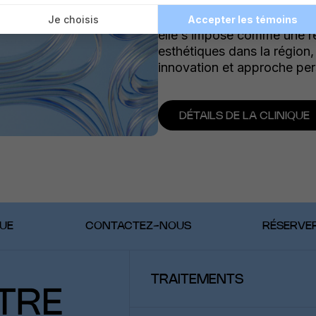
clinique du Dr Jacques Cha
4 ans le nom de Médispa Vi
elle s’impose comme une r
esthétiques dans la région, 
innovation et approche per
DÉTAILS DE LA CLINIQUE
QUE
CONTACTEZ-NOUS
RÉSERVE
TRAITEMENTS
SOINS DE LA PEAU & DU CUIR CHE