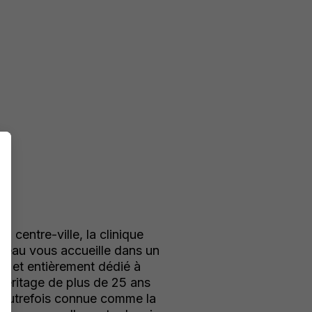
 centre-ville, la clinique
neau vous accueille dans un
x et entièrement dédié à
 héritage de plus de 25 ans
 autrefois connue comme la