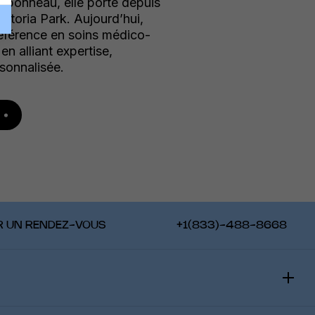
rbonneau, elle porte depuis
ctoria Park. Aujourd’hui,
éférence en soins médico-
en alliant expertise,
sonnalisée.
R UN RENDEZ-VOUS
+1(833)-488-8668
VELU