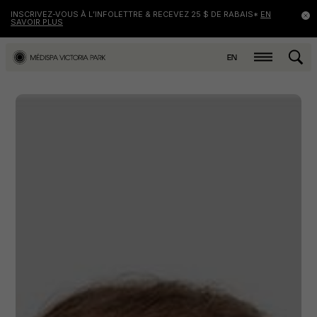
INSCRIVEZ-VOUS À L’INFOLETTRE & RECEVEZ 25 $ DE RABAIS*
EN
SAVOIR PLUS
EN