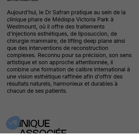
Aujourd’hui, le Dr Safran pratique au sein de la
clinique phare de Médispa Victoria Park à
Westmount, où il offre des traitements
d’injections esthétiques, de liposuccion, de
chirurgie mammaire, de lifting deep plane ainsi
que des interventions de reconstruction
complexes. Reconnu pour sa précision, son sens
artistique et son approche attentionnée, il
combine une formation de calibre international à
une vision esthétique raffinée afin d’offrir des
résultats naturels, harmonieux et durables à
chacun de ses patients.
CLINIQUE
ASSOCIÉE