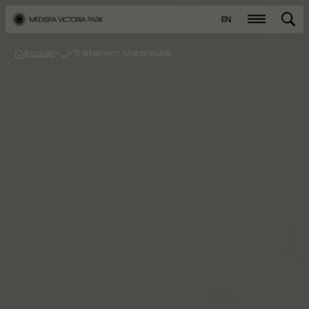
EN
Accueil
»
...
»
Traitement Morpheus8