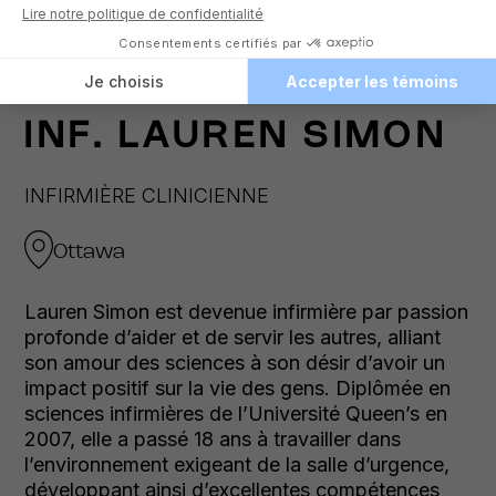
INF.
LAUREN SIMON
INFIRMIÈRE CLINICIENNE
Ottawa
Lauren Simon est devenue infirmière par passion
profonde d’aider et de servir les autres, alliant
son amour des sciences à son désir d’avoir un
impact positif sur la vie des gens. Diplômée en
sciences infirmières de l’Université Queen’s en
2007, elle a passé 18 ans à travailler dans
l’environnement exigeant de la salle d’urgence,
développant ainsi d’excellentes compétences